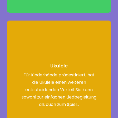
Ukulele
Für Kinderhände prädestiniert, hat
die Ukulele einen weiteren
entscheidenden Vorteil: Sie kann
sowohl zur einfachen Liedbegleitung
als auch zum Spiel…