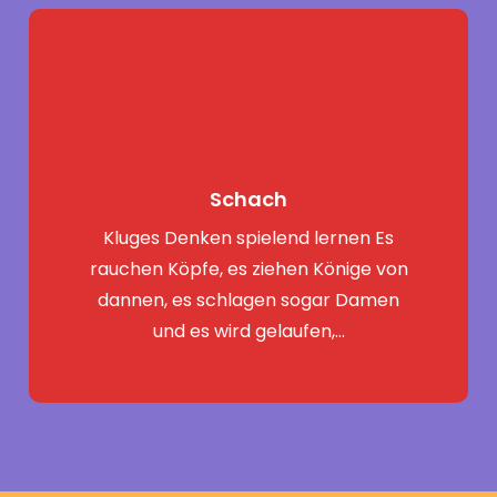
Schach
Kluges Denken spielend lernen Es
rauchen Köpfe, es ziehen Könige von
dannen, es schlagen sogar Damen
und es wird gelaufen,…