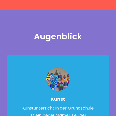
Augenblick
Kunst
Kunstunterricht in der Grundschule
ist ein bedeutsamer Teil der