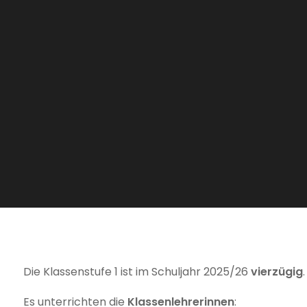
Die Klassenstufe 1 ist im Schuljahr 2025/26
vierzügig
.
Es unterrichten die
Klassenlehrerinnen
: