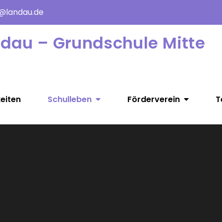
e@landau.de
ndau – Grundschule Mitte
eiten
Schulleben
Förderverein
T