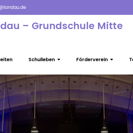
e@landau.de
ndau – Grundschule Mitte
eiten
Schulleben
Förderverein
T