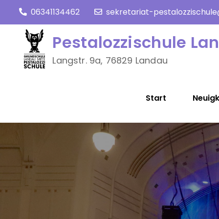
Skip
06341134462
sekretariat-pestalozzischul
to
content
Pestalozzischule La
Langstr. 9a, 76829 Landau
Start
Neuigk