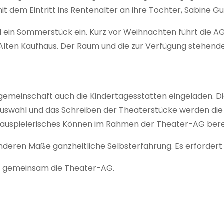
mit dem Eintritt ins Rentenalter an ihre Tochter, Sabine G
 ein Sommerstück ein. Kurz vor Weihnachten führt die AG ih
m Alten Kaufhaus. Der Raum und die zur Verfügung stehend
gemeinschaft auch die Kindertagesstätten eingeladen. Di
e Auswahl und das Schreiben der Theaterstücke werden die
hauspielerisches Können im Rahmen der Theater-AG berei
deren Maße ganzheitliche Selbsterfahrung. Es erfordert 
th gemeinsam die Theater-AG.