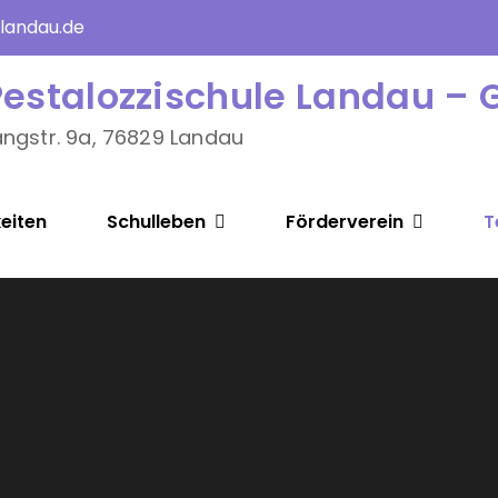
@landau.de
Pestalozzischule Landau – 
angstr. 9a, 76829 Landau
eiten
Schulleben
Förderverein
T