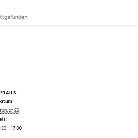
attgefunden.
ETAILS
atum:
ebruar 25
eit:
3:30 - 17:00