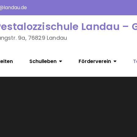
e@landau.de
Pestalozzischule Landau – 
angstr. 9a, 76829 Landau
eiten
Schulleben
Förderverein
T