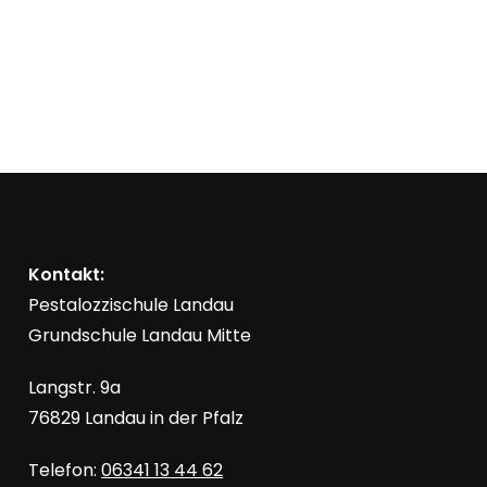
l
u
u
u
u
u
u
u
n
t
g
t
g
t
g
t
g
g
t
g
t
g
t
n
n
n
n
n
n
n
v
t
u
u
u
u
u
u
u
s
g
g
g
g
g
g
g
n
n
n
n
n
n
n
i
o
g
g
g
g
g
g
g
u
c
n
n
h
t
V
g
e
n
e
Kontakt:
e
Pestalozzischule Landau
-
r
Grundschule Landau Mitte
n
N
a
Langstr. 9a
a
S
v
76829 Landau in der Pfalz
n
i
u
Telefon:
06341 13 44 62