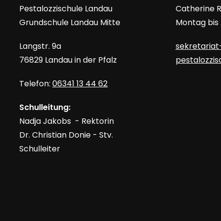
h
u
Pestalozzischule Landau
Catherine
e
Grundschule Landau Mitte
Montag bis F
n
c
a
Langstr. 9a
sekretariat
c
h
76829 Landau in der Pfalz
pestalozzi
h
Telefon:
V
06341 13 44 62
e
e
Schulleitung:
u
r
Nadja Jakobs - Rektorin
a
Dr. Christian Donie - Stv.
n
n
Schulleiter
s
d
t
a
A
l
t