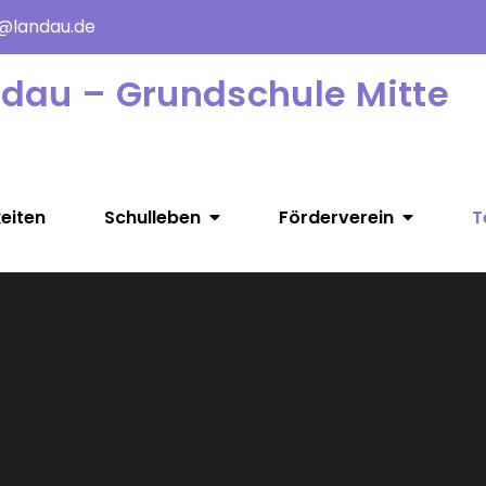
e@landau.de
ndau – Grundschule Mitte
eiten
Schulleben
Förderverein
T