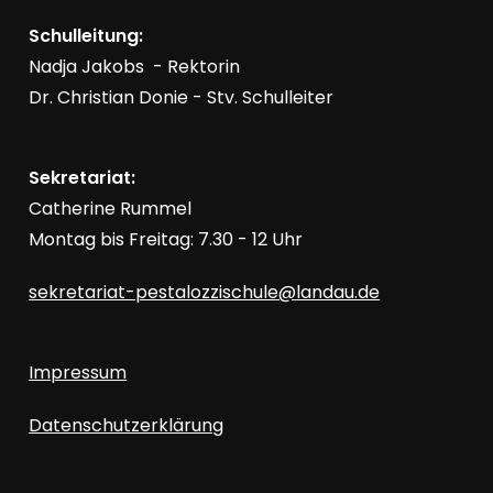
g
c
a
Schulleitung:
Nadja Jakobs - Rektorin
t
h
Dr. Christian Donie - Stv. Schulleiter
i
o
e
Sekretariat:
n
u
Catherine Rummel
Montag bis Freitag: 7.30 - 12 Uhr
n
sekretariat-pestalozzischule@landau.de
d
Impressum
A
Datenschutzerklärung
n