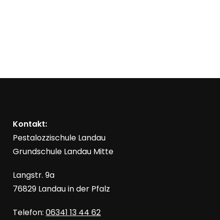
l
n
t
s
i
u
c
n
h
t
g
e
n
Kontakt:
e
Pestalozzischule Landau
-
Grundschule Landau Mitte
n
N
a
Langstr. 9a
S
v
76829 Landau in der Pfalz
i
u
Telefon:
06341 13 44 62