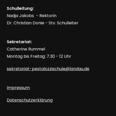
g
c
a
Schulleitung:
Nadja Jakobs - Rektorin
t
h
Dr. Christian Donie - Stv. Schulleiter
i
o
e
Sekretariat:
n
u
Catherine Rummel
Montag bis Freitag: 7.30 - 12 Uhr
n
sekretariat-pestalozzischule@landau.de
d
Impressum
A
Datenschutzerklärung
n