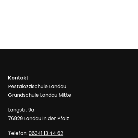
l
n
t
s
i
u
c
n
h
t
g
e
n
Kontakt:
e
Pestalozzischule Landau
-
Grundschule Landau Mitte
n
N
a
Langstr. 9a
S
v
76829 Landau in der Pfalz
i
u
Telefon:
06341 13 44 62