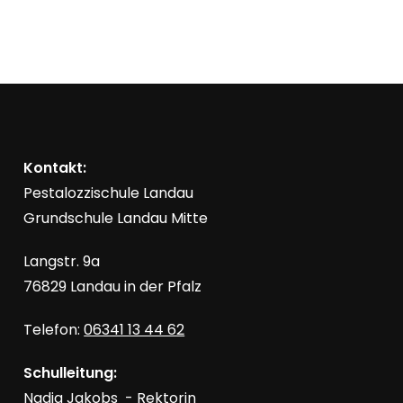
i
u
c
n
h
t
g
e
n
Kontakt:
e
Pestalozzischule Landau
-
Grundschule Landau Mitte
n
N
a
Langstr. 9a
S
v
76829 Landau in der Pfalz
i
u
Telefon:
06341 13 44 62
g
c
a
Schulleitung:
Nadja Jakobs - Rektorin