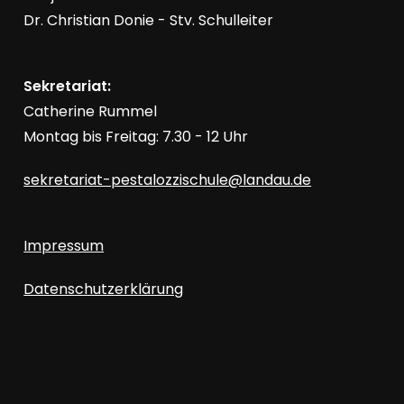
t
h
Dr. Christian Donie - Stv. Schulleiter
i
o
e
Sekretariat:
n
u
Catherine Rummel
Montag bis Freitag: 7.30 - 12 Uhr
n
sekretariat-pestalozzischule@landau.de
d
Impressum
A
Datenschutzerklärung
n
s